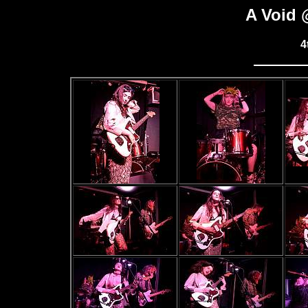
A Void 
4